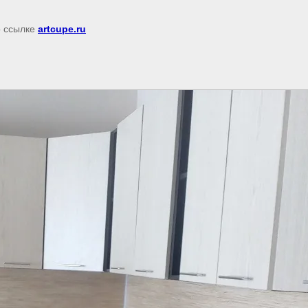
о ссылке
artcupe.ru