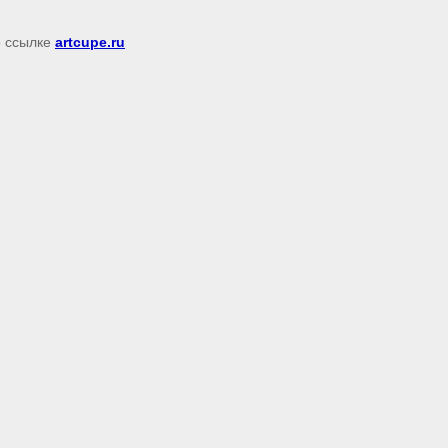
о ссылке
artcupe.ru