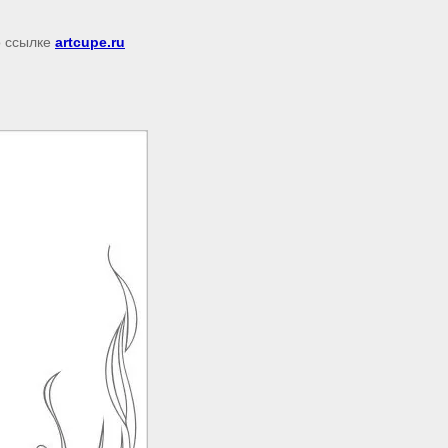
о ссылке
artcupe.ru