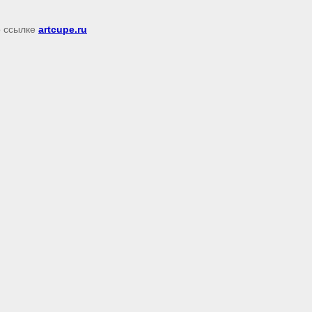
о ссылке
artcupe.ru